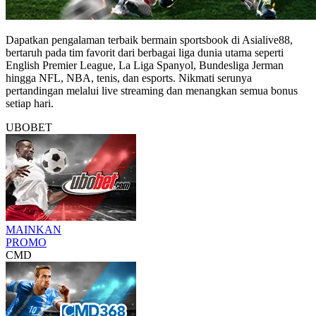
Dapatkan pengalaman terbaik bermain sportsbook di Asialive88,
bertaruh pada tim favorit dari berbagai liga dunia utama seperti
English Premier League, La Liga Spanyol, Bundesliga Jerman
hingga NFL, NBA, tenis, dan esports. Nikmati serunya
pertandingan melalui live streaming dan menangkan semua bonus
setiap hari.
UBOBET
MAINKAN
PROMO
CMD