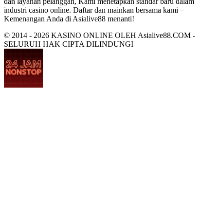
dan layanan pelanggan, Kami menetapkan standar baru dalam
industri casino online. Daftar dan mainkan bersama kami –
Kemenangan Anda di Asialive88 menanti!
© 2014 - 2026 KASINO ONLINE OLEH Asialive88.COM -
SELURUH HAK CIPTA DILINDUNGI