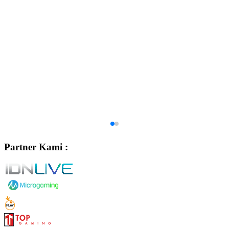
Partner Kami :