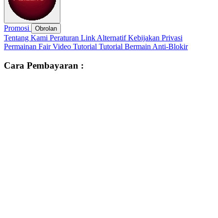
Promosi
Obrolan
Tentang Kami
Peraturan
Link Alternatif
Kebijakan Privasi
Permainan Fair
Video Tutorial
Tutorial Bermain
Anti-Blokir
Cara Pembayaran :