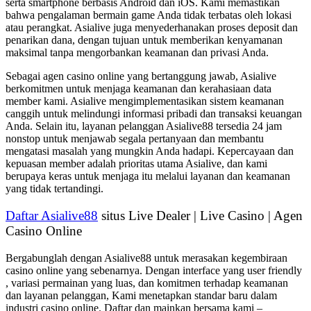
serta smartphone berbasis Android dan iOS. Kami memastikan
bahwa pengalaman bermain game Anda tidak terbatas oleh lokasi
atau perangkat. Asialive juga menyederhanakan proses deposit dan
penarikan dana, dengan tujuan untuk memberikan kenyamanan
maksimal tanpa mengorbankan keamanan dan privasi Anda.
Sebagai agen casino online yang bertanggung jawab, Asialive
berkomitmen untuk menjaga keamanan dan kerahasiaan data
member kami. Asialive mengimplementasikan sistem keamanan
canggih untuk melindungi informasi pribadi dan transaksi keuangan
Anda. Selain itu, layanan pelanggan Asialive88 tersedia 24 jam
nonstop untuk menjawab segala pertanyaan dan membantu
mengatasi masalah yang mungkin Anda hadapi. Kepercayaan dan
kepuasan member adalah prioritas utama Asialive, dan kami
berupaya keras untuk menjaga itu melalui layanan dan keamanan
yang tidak tertandingi.
Daftar Asialive88
situs Live Dealer | Live Casino | Agen
Casino Online
Bergabunglah dengan Asialive88 untuk merasakan kegembiraan
casino online yang sebenarnya. Dengan interface yang user friendly
, variasi permainan yang luas, dan komitmen terhadap keamanan
dan layanan pelanggan, Kami menetapkan standar baru dalam
industri casino online. Daftar dan mainkan bersama kami –