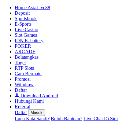
Home AsiaLive88
Deposit
Sportsbook
E-Sports
Live Casino
Slot Games
IDN E-Lottery
POKER
ARCADE
Bolatangkas
Togel
RTP Slots
Cara Bermain
Promosi
Withdraw
Daftar
Download Android
Hubungi Kami
Referral
Daftar
Masuk
Lupa Kata Sandi?
Butuh Bantuan?
Live Chat Di Sini