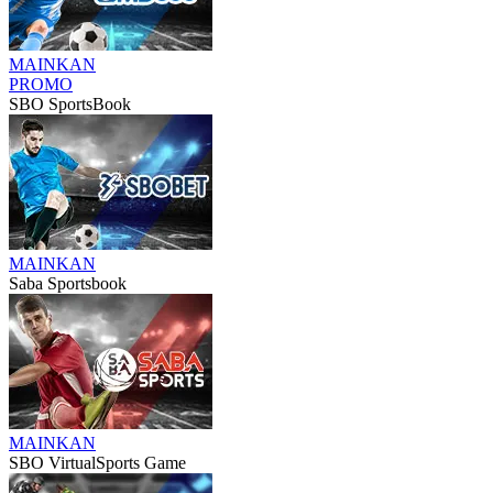
MAINKAN
PROMO
SBO SportsBook
MAINKAN
Saba Sportsbook
MAINKAN
SBO VirtualSports Game