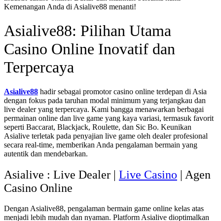
Kemenangan Anda di Asialive88 menanti!
Asialive88: Pilihan Utama
Casino Online Inovatif dan
Terpercaya
Asialive88
hadir sebagai promotor casino online terdepan di Asia
dengan fokus pada taruhan modal minimum yang terjangkau dan
live dealer yang terpercaya. Kami bangga menawarkan berbagai
permainan online dan live game yang kaya variasi, termasuk favorit
seperti Baccarat, Blackjack, Roulette, dan Sic Bo. Keunikan
Asialive terletak pada penyajian live game oleh dealer profesional
secara real-time, memberikan Anda pengalaman bermain yang
autentik dan mendebarkan.
Asialive : Live Dealer |
Live Casino
| Agen
Casino Online
Dengan Asialive88, pengalaman bermain game online kelas atas
menjadi lebih mudah dan nyaman. Platform Asialive dioptimalkan