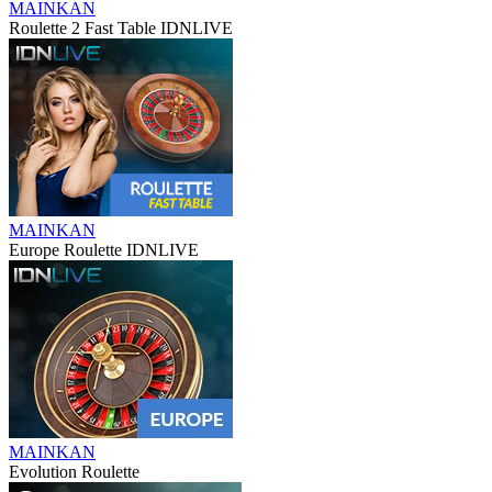
MAINKAN
Roulette 2 Fast Table IDNLIVE
MAINKAN
Europe Roulette IDNLIVE
MAINKAN
Evolution Roulette