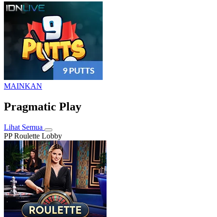
MAINKAN
Pragmatic Play
Lihat Semua
PP Roulette Lobby