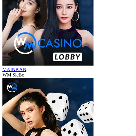
MAINKAN
WM SicBo