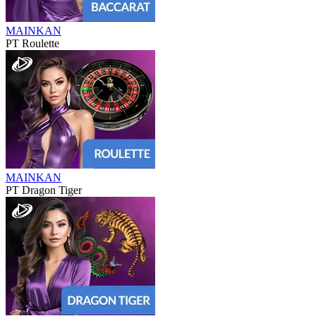
MAINKAN
PT Roulette
MAINKAN
PT Dragon Tiger