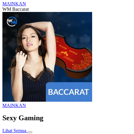
MAINKAN
WM Baccarat
MAINKAN
Sexy Gaming
Lihat Semua