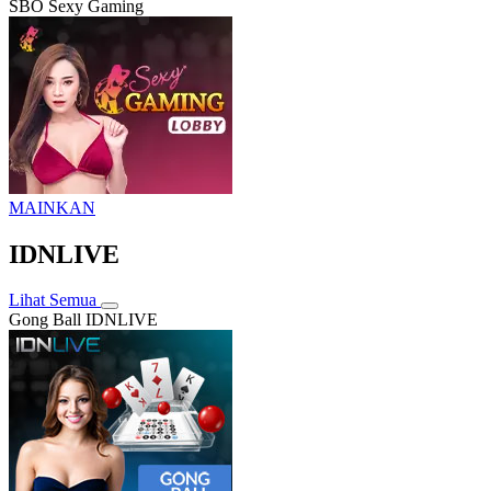
SBO Sexy Gaming
MAINKAN
IDNLIVE
Lihat Semua
Gong Ball IDNLIVE