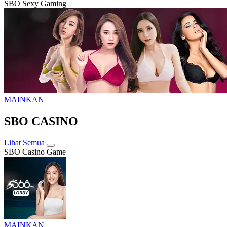
SBO Sexy Gaming
MAINKAN
SBO CASINO
Lihat Semua
SBO Casino Game
MAINKAN