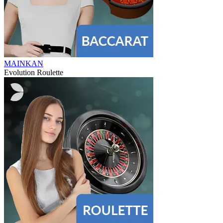
MAINKAN
Evolution Roulette