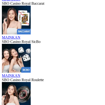
SBO Casino Royal Baccarat
MAINKAN
SBO Casino Royal SicBo
MAINKAN
SBO Casino Royal Roulette