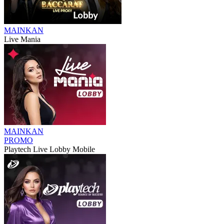
MAINKAN
Live Mania
MAINKAN
PROMO
Playtech Live Lobby Mobile