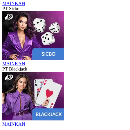
MAINKAN
PT Sicbo
MAINKAN
PT Blackjack
MAINKAN