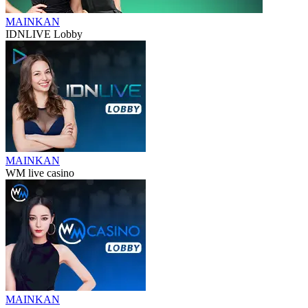
MAINKAN
IDNLIVE Lobby
MAINKAN
WM live casino
MAINKAN