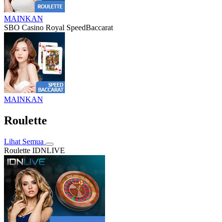
MAINKAN
SBO Casino Royal SpeedBaccarat
MAINKAN
Roulette
Lihat Semua
Roulette IDNLIVE