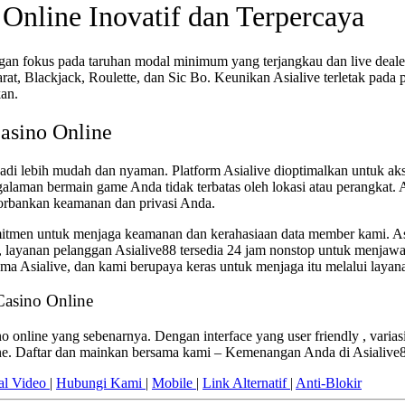
 Online Inovatif dan Terpercaya
dengan fokus pada taruhan modal minimum yang terjangkau dan live de
rat, Blackjack, Roulette, dan Sic Bo. Keunikan Asialive terletak pada p
an.
asino Online
di lebih mudah dan nyaman. Platform Asialive dioptimalkan untuk aks
aman bermain game Anda tidak terbatas oleh lokasi atau perangkat. A
orbankan keamanan dan privasi Anda.
omitmen untuk menjaga keamanan dan kerahasiaan data member kami. A
itu, layanan pelanggan Asialive88 tersedia 24 jam nonstop untuk menj
a Asialive, dan kami berupaya keras untuk menjaga itu melalui layana
 Casino Online
 online yang sebenarnya. Dengan interface yang user friendly , varia
ine. Daftar dan mainkan bersama kami – Kemenangan Anda di Asialive
al Video
|
Hubungi Kami
|
Mobile
|
Link Alternatif
|
Anti-Blokir