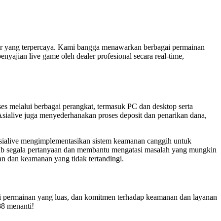
aler yang terpercaya. Kami bangga menawarkan berbagai permainan
enyajian live game oleh dealer profesional secara real-time,
es melalui berbagai perangkat, termasuk PC dan desktop serta
sialive juga menyederhanakan proses deposit dan penarikan dana,
sialive mengimplementasikan sistem keamanan canggih untuk
awab segala pertanyaan dan membantu mengatasi masalah yang mungkin
n dan keamanan yang tidak tertandingi.
si permainan yang luas, dan komitmen terhadap keamanan dan layanan
88 menanti!