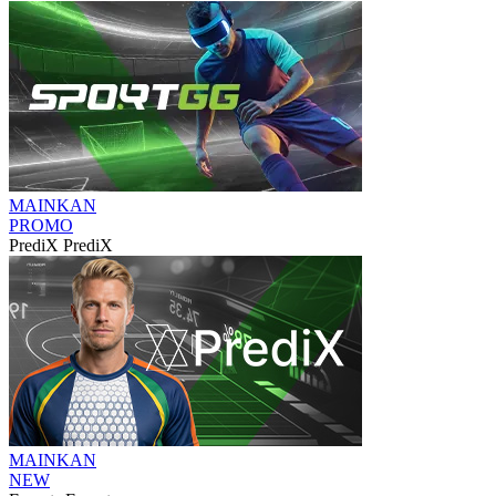
MAINKAN
PROMO
PrediX
PrediX
MAINKAN
NEW