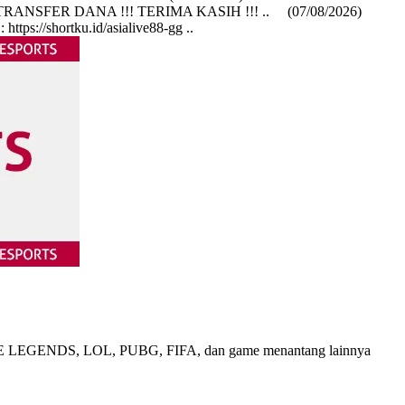
NSFER DANA !!! TERIMA KASIH !!! ..
(07/08/2026)
 : https://shortku.id/asialive88-gg ..
OBILE LEGENDS, LOL, PUBG, FIFA, dan game menantang lainnya