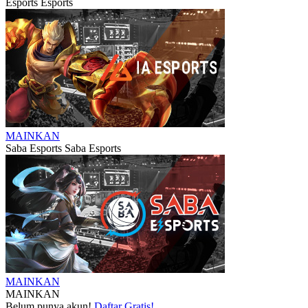
Esports
Esports
MAINKAN
Saba Esports
Saba Esports
MAINKAN
MAINKAN
Belum punya akun!
Daftar Gratis!