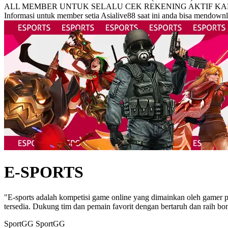
ALL MEMBER UNTUK SELALU CEK REKENING AKTIF KAM
Informasi untuk member setia Asialive88 saat ini anda bisa mendownl
E-SPORTS
"E-sports adalah kompetisi game online yang dimainkan oleh gam
tersedia. Dukung tim dan pemain favorit dengan bertaruh dan raih bo
SportGG
SportGG