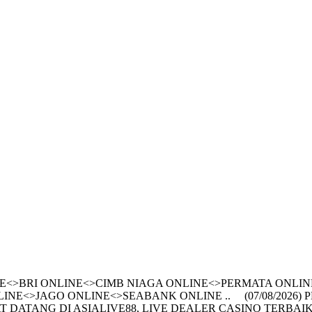
NE<>BRI ONLINE<>CIMB NIAGA ONLINE<>PERMATA ONL
NLINE<>JAGO ONLINE<>SEABANK ONLINE ..
(07/08/2026)
P
 DATANG DI ASIALIVE88, LIVE DEALER CASINO TERBAIK 