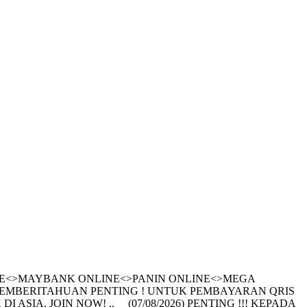
INE<>MAYBANK ONLINE<>PANIN ONLINE<>MEGA
EMBERITAHUAN PENTING ! UNTUK PEMBAYARAN QRIS
DI ASIA. JOIN NOW! ..
(07/08/2026)
PENTING !!! KEPADA