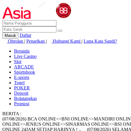
Daftar
Masuk
Obrolan
|
Penarikan
|
Hubungi Kami
|
Lupa Kata Sandi?
Beranda
Live Casino
Slot
ARCADE
Sportsbook
E-sports
Togel
POKER
Deposit
Bolatangkas
Promosi
BERITA :
(07/08/2026)
BCA ONLINE<>BNI ONLINE<>MANDIRI ONLI
ONLINE<>JENIUS ONLINE<>SINARMAS ONLINE<>BSI O
ONLINE 24JAM SETIAP HARINYA ! ..
(07/08/2026)
SELAMAT