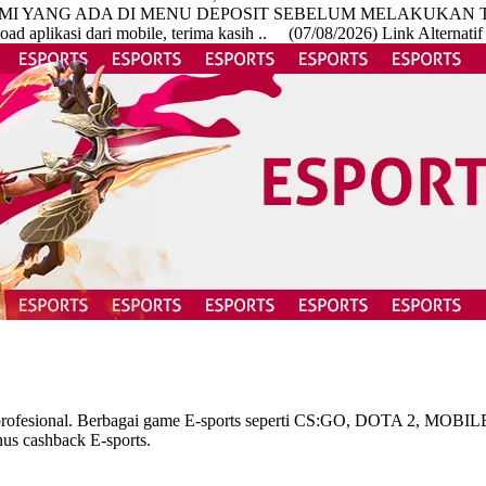
I YANG ADA DI MENU DEPOSIT SEBELUM MELAKUKAN TRA
oad aplikasi dari mobile, terima kasih ..
(07/08/2026)
Link Alternatif
er profesional. Berbagai game E-sports seperti CS:GO, DOTA 2, M
nus cashback E-sports.