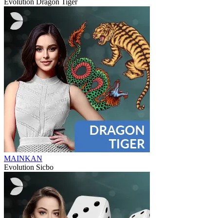
Evolution Dragon Tiger
MAINKAN
Evolution Sicbo