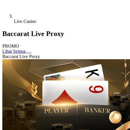
Live Casino
Baccarat Live Proxy
PROMO
Lihat Semua
Baccarat Live Proxy