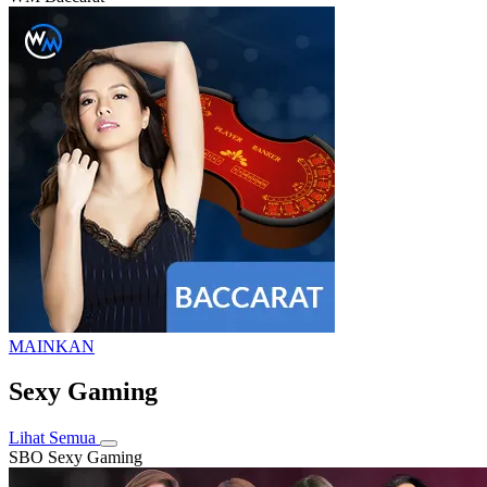
MAINKAN
Sexy Gaming
Lihat Semua
SBO Sexy Gaming