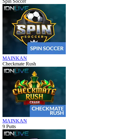
Spin Soccer
MAINKAN
Checkmate Rush
MAINKAN
9 Putts