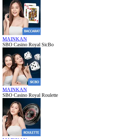
MAINKAN
SBO Casino Royal SicBo
MAINKAN
SBO Casino Royal Roulette