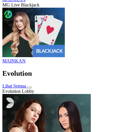
MG Live Blackjack
MAINKAN
Evolution
Lihat Semua
Evolution Lobby