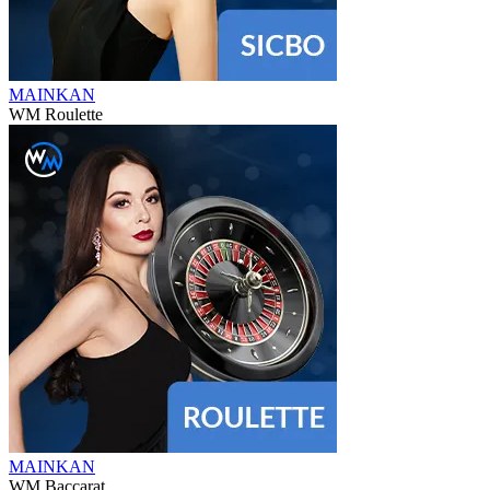
MAINKAN
WM Roulette
MAINKAN
WM Baccarat