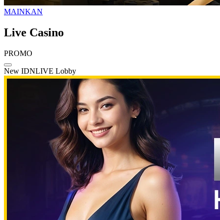
MAINKAN
Live Casino
PROMO
New IDNLIVE Lobby