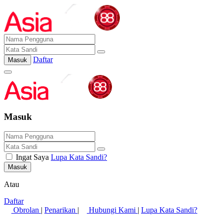
Daftar
Masuk
Masuk
Ingat Saya
Lupa Kata Sandi?
Masuk
Atau
Daftar
Obrolan
|
Penarikan
|
Hubungi Kami
|
Lupa Kata Sandi?