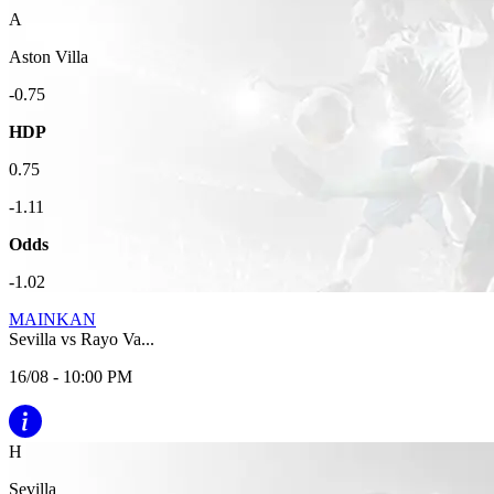
A
Aston Villa
-0.75
HDP
0.75
-1.11
Odds
-1.02
MAINKAN
Sevilla vs Rayo Va...
16/08 - 10:00 PM
H
Sevilla